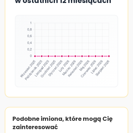
w ostatnich 12 miesiącach
Podobne imiona, które mogą Cię
zainteresować