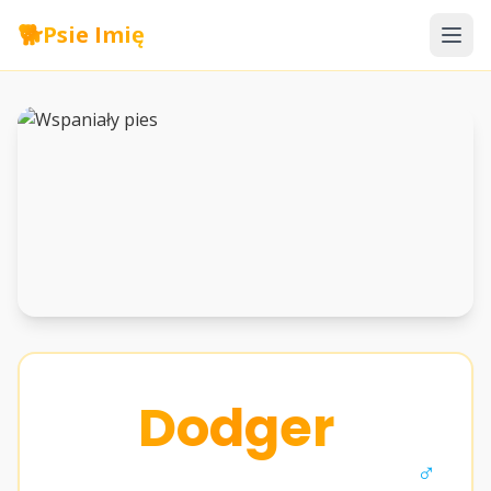
🐕
Psie Imię
Dodger
♂