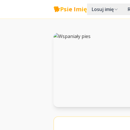
🐕
Psie Imię
Losuj imię