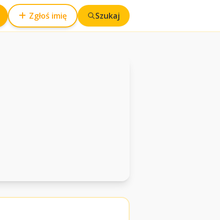
Zgłoś imię
Szukaj