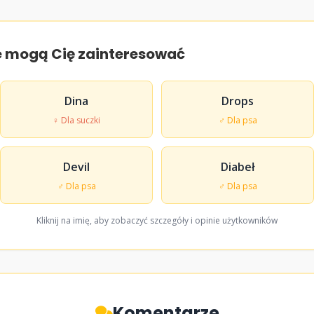
e mogą Cię zainteresować
Dina
Drops
♀ Dla suczki
♂ Dla psa
Devil
Diabeł
♂ Dla psa
♂ Dla psa
Kliknij na imię, aby zobaczyć szczegóły i opinie użytkowników
Komentarze