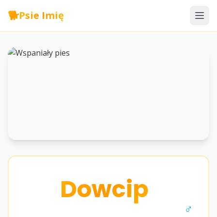
🐕
Psie Imię
Dowcip
♂