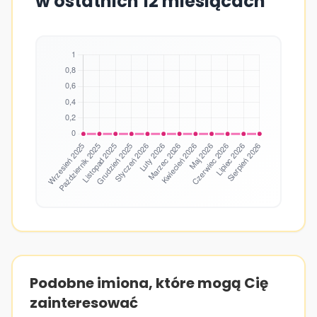
w ostatnich 12 miesiącach
Podobne imiona, które mogą Cię
zainteresować