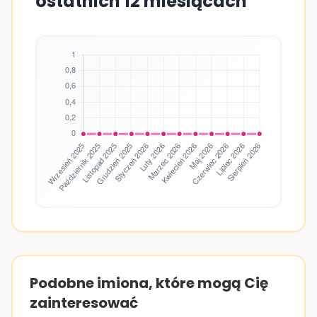
ostatnich 12 miesiącach
Podobne imiona, które mogą Cię
zainteresować