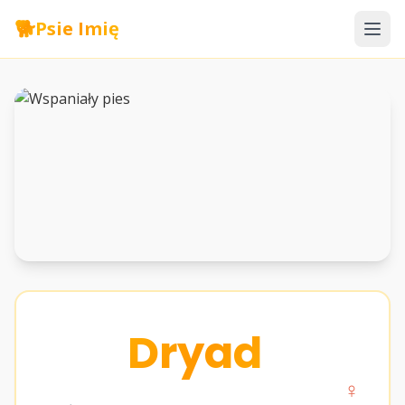
🐕
Psie Imię
Dryad
♀