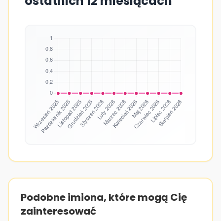
ostatnich 12 miesiącach
Podobne imiona, które mogą Cię
zainteresować