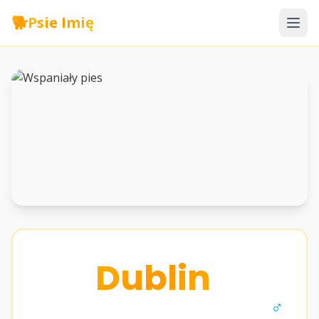
🐕
Psie Imię
Dublin
♂