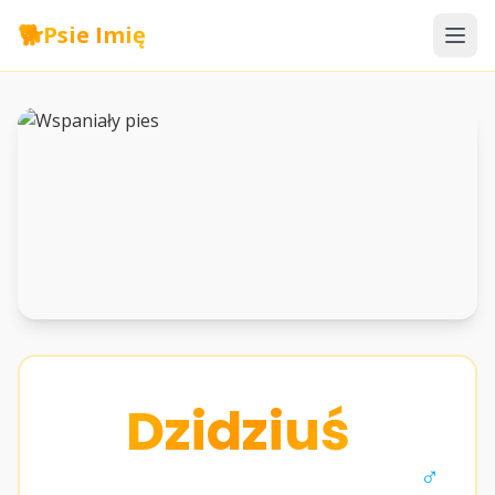
🐕
Psie Imię
Dzidziuś
♂