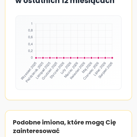
w ostatnich 12 miesiącach
Podobne imiona, które mogą Cię
zainteresować