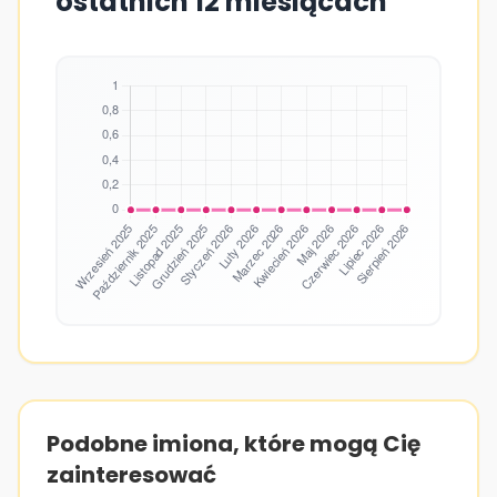
ostatnich 12 miesiącach
Podobne imiona, które mogą Cię
zainteresować