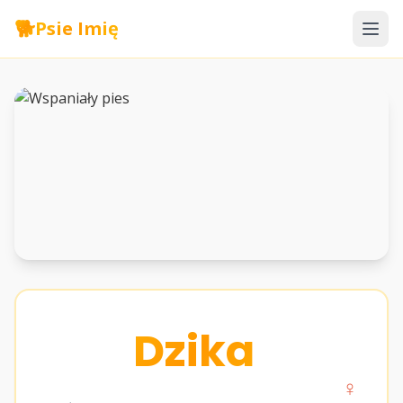
🐕
Psie Imię
Dzika
♀