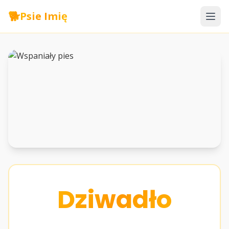
🐕
Psie Imię
Dziwadło