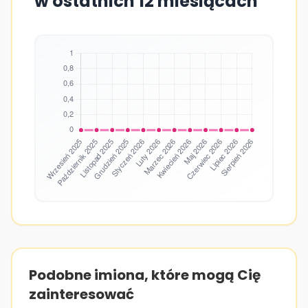
w ostatnich 12 miesiącach
Podobne imiona, które mogą Cię
zainteresować