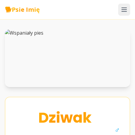
🐕
Psie Imię
Dziwak
♂