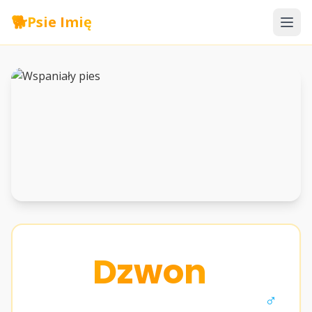
🐕
Psie Imię
Dzwon
♂