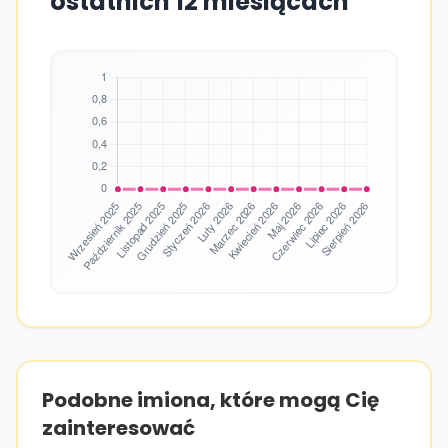
ostatnich 12 miesiącach
Podobne imiona, które mogą Cię
zainteresować