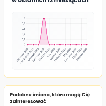
w ostatnich 12 miesiącach
Podobne imiona, które mogą Cię
zainteresować