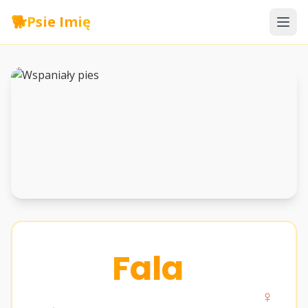
🐕
Psie Imię
Fala
♀