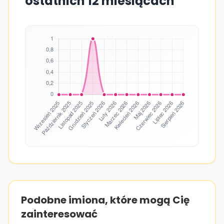
ostatnich 12 miesiącach
Podobne imiona, które mogą Cię
zainteresować