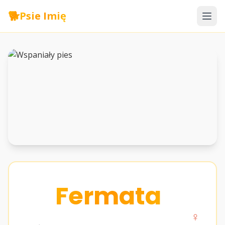
🐕
Psie Imię
Fermata
♀