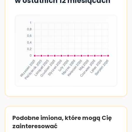
w ostatnich 12 miesiącach
Podobne imiona, które mogą Cię
zainteresować