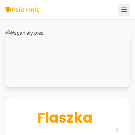
🐕
Psie Imię
Flaszka
♀