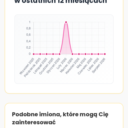
w ostatnich 12 miesiącach
Podobne imiona, które mogą Cię
zainteresować