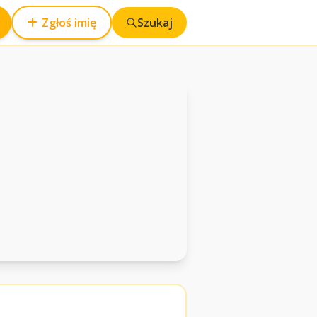
Zgłoś imię
Szukaj