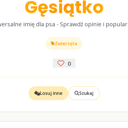
Gęsiątko
ersalne imię dla psa - Sprawdź opinie i popula
Zwierzęta
0
Losuj inne
Szukaj