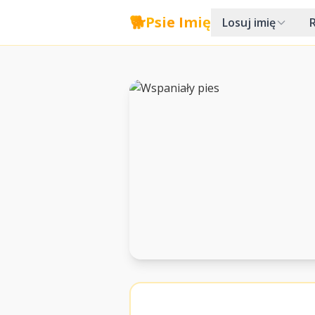
🐕
Psie Imię
Losuj imię