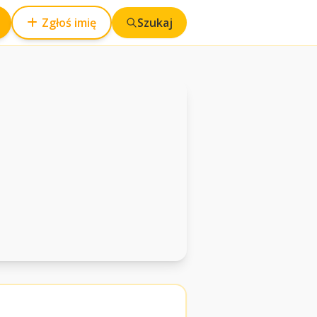
Zgłoś imię
Szukaj