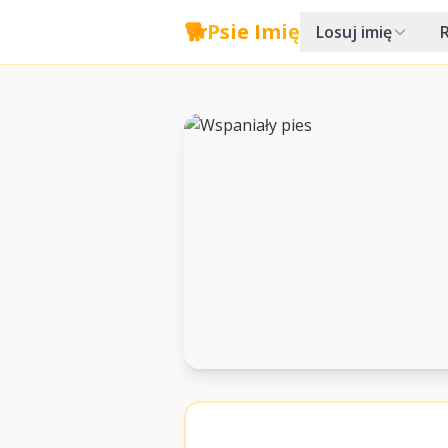
🐕
Psie Imię
Losuj imię