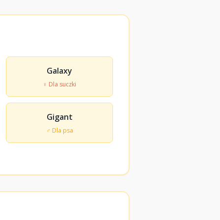
Galaxy
♀ Dla suczki
Gigant
♂ Dla psa