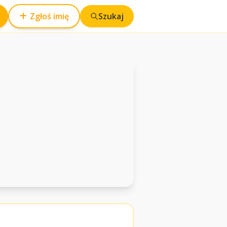
Zgłoś imię
Szukaj