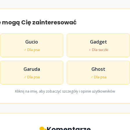
e mogą Cię zainteresować
Gucio
Gadget
♂ Dla psa
♀ Dla suczki
Garuda
Ghost
♂ Dla psa
♂ Dla psa
Kliknij na imię, aby zobaczyć szczegóły i opinie użytkowników
Komentarze