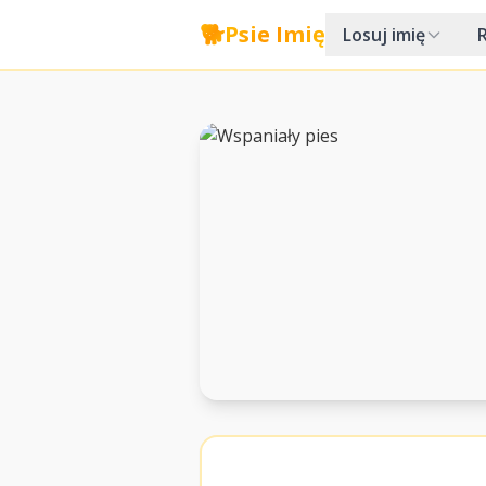
🐕
Psie Imię
Losuj imię