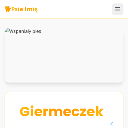
🐕
Psie Imię
Giermeczek
♂