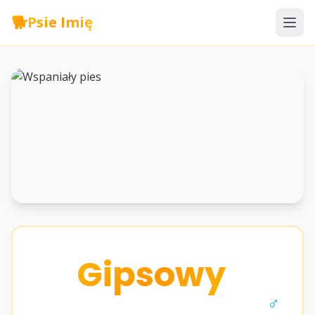
🐕
Psie Imię
Gipsowy
♂