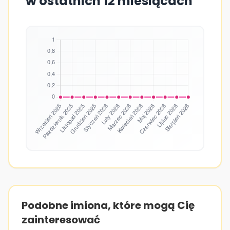
w ostatnich 12 miesiącach
Podobne imiona, które mogą Cię
zainteresować