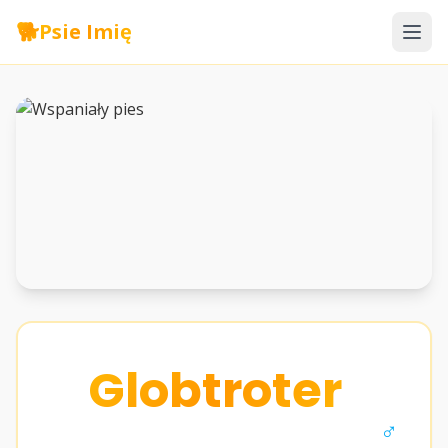
🐕
Psie Imię
Globtroter
♂