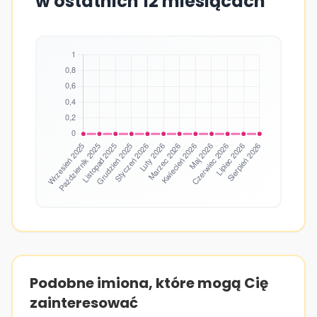
w ostatnich 12 miesiącach
Podobne imiona, które mogą Cię
zainteresować