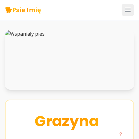
🐕
Psie Imię
Grazyna
♀