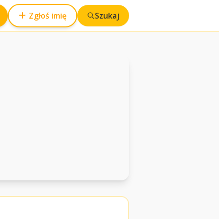
Zgłoś imię
Szukaj