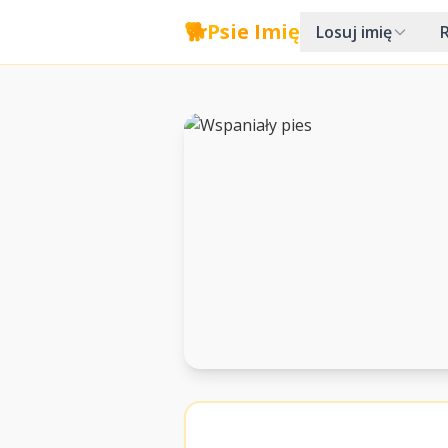
🐕
Psie Imię
Losuj imię