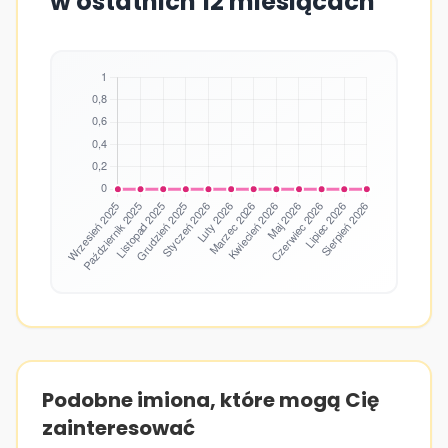
w ostatnich 12 miesiącach
Podobne imiona, które mogą Cię
zainteresować