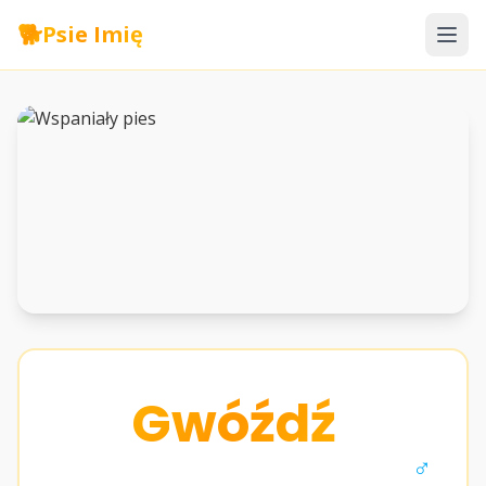
🐕
Psie Imię
Gwóźdź
♂