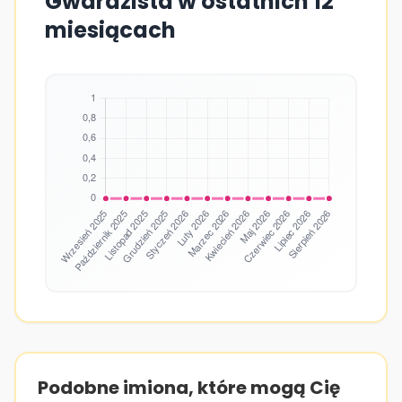
Gwardzista w ostatnich 12
miesiącach
Podobne imiona, które mogą Cię