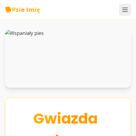
🐕
Psie Imię
Gwiazda