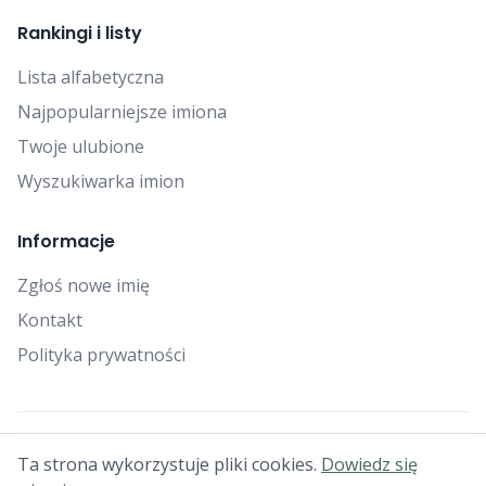
Rankingi i listy
Lista alfabetyczna
Najpopularniejsze imiona
Twoje ulubione
Wyszukiwarka imion
Informacje
Zgłoś nowe imię
Kontakt
Polityka prywatności
© 2025 Falcon Bytes. Wszelkie prawa zastrzeżone.
Ta strona wykorzystuje pliki cookies.
Dowiedz się
Generator imion dla psów • Imiona dla szczeniąt • Jak nazwać