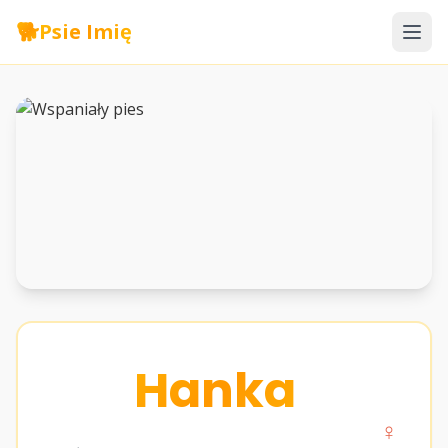
🐕
Psie Imię
Hanka
♀