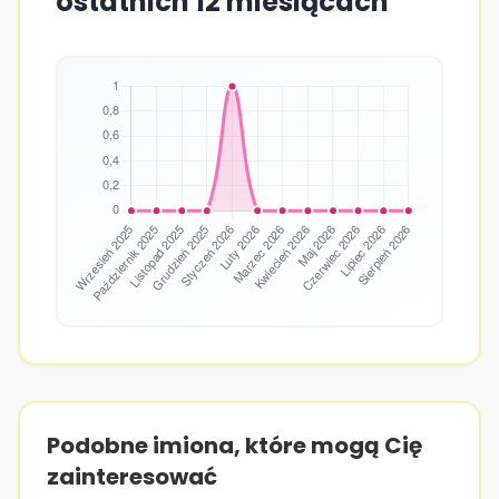
ostatnich 12 miesiącach
Podobne imiona, które mogą Cię
zainteresować