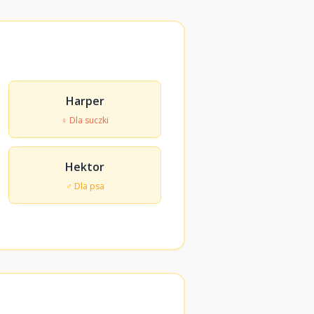
Harper
♀ Dla suczki
Hektor
♂ Dla psa