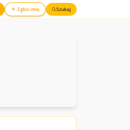
Zgłoś imię
Szukaj