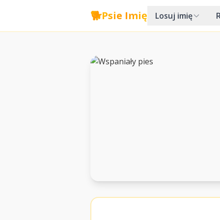
🐕
Psie Imię
Losuj imię