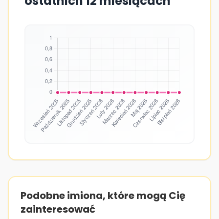
ostatnich 12 miesiącach
Podobne imiona, które mogą Cię
zainteresować