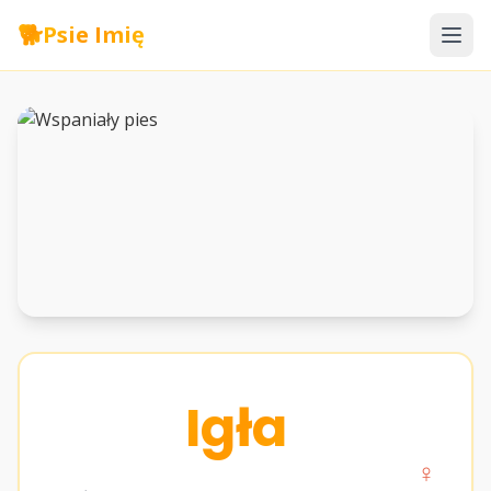
🐕
Psie Imię
Igła
♀