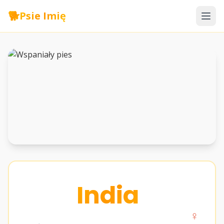
🐕
Psie Imię
India
♀