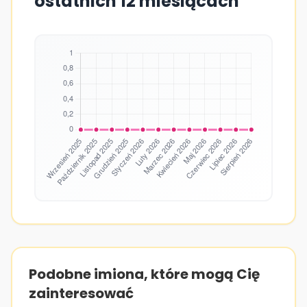
ostatnich 12 miesiącach
Podobne imiona, które mogą Cię
zainteresować