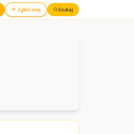
Zgłoś imię
Szukaj