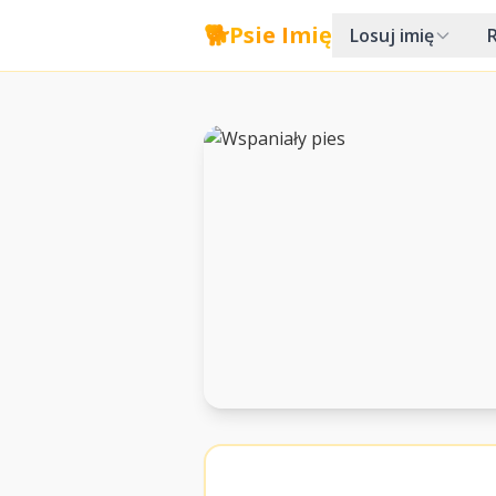
🐕
Psie Imię
Losuj imię