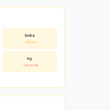
Indra
♂ Dla psa
Ivy
♀ Dla suczki