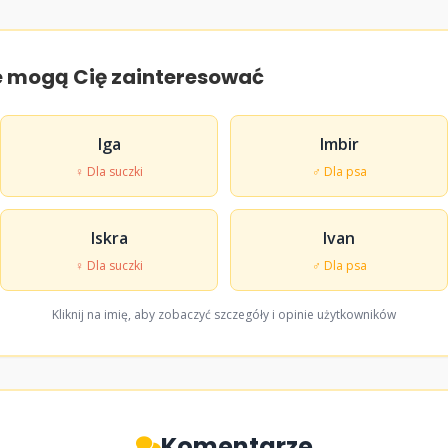
e mogą Cię zainteresować
Iga
Imbir
♀ Dla suczki
♂ Dla psa
Iskra
Ivan
♀ Dla suczki
♂ Dla psa
Kliknij na imię, aby zobaczyć szczegóły i opinie użytkowników
Komentarze