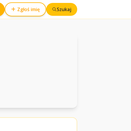
Zgłoś imię
Szukaj