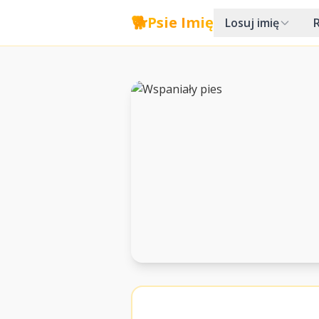
🐕
Psie Imię
Losuj imię