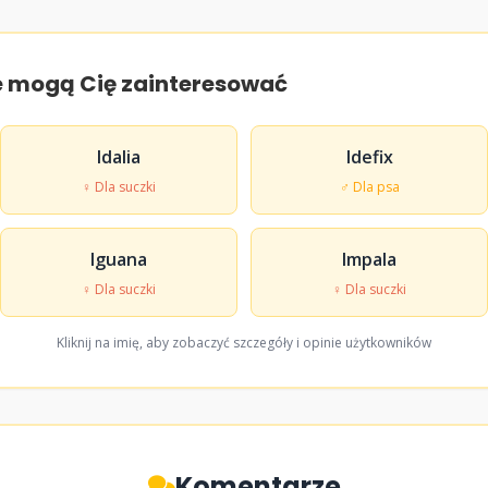
e mogą Cię zainteresować
Idalia
Idefix
♀ Dla suczki
♂ Dla psa
Iguana
Impala
♀ Dla suczki
♀ Dla suczki
Kliknij na imię, aby zobaczyć szczegóły i opinie użytkowników
Komentarze