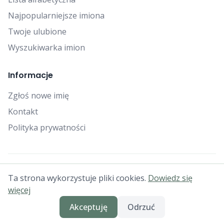
Najpopularniejsze imiona
Twoje ulubione
Wyszukiwarka imion
Informacje
Zgłoś nowe imię
Kontakt
Polityka prywatności
© 2025 Falcon Bytes. Wszelkie prawa zastrzeżone.
Ta strona wykorzystuje pliki cookies.
Dowiedz się
Generator imion dla psów • Imiona dla szczeniąt • Jak nazwać
więcej
psa
Akceptuję
Odrzuć