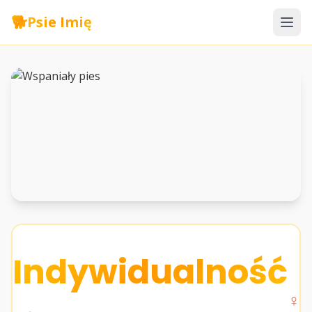
🐕
Psie Imię
Indywidualność
♀