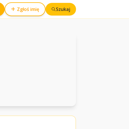
Zgłoś imię
Szukaj