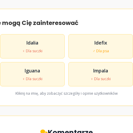
e mogą Cię zainteresować
Idalia
Idefix
♀ Dla suczki
♂ Dla psa
Iguana
Impala
♀ Dla suczki
♀ Dla suczki
Kliknij na imię, aby zobaczyć szczegóły i opinie użytkowników
Komentarze