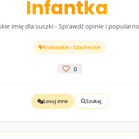
Infantka
kie imię dla suczki - Sprawdź opinie i popularn
Królewskie i Szlacheckie
0
Losuj inne
Szukaj