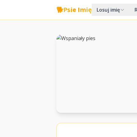
🐕
Psie Imię
Losuj imię