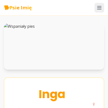
🐕
Psie Imię
Inga
♀