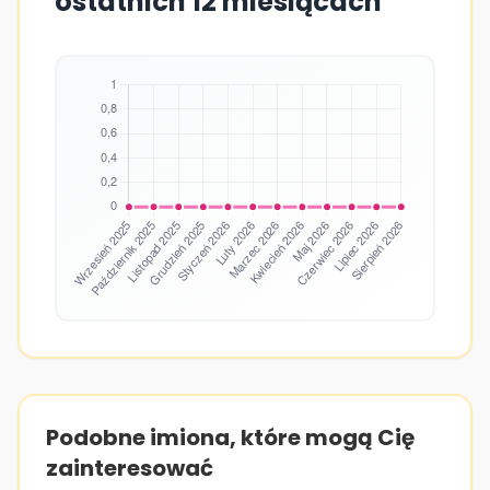
ostatnich 12 miesiącach
Podobne imiona, które mogą Cię
zainteresować