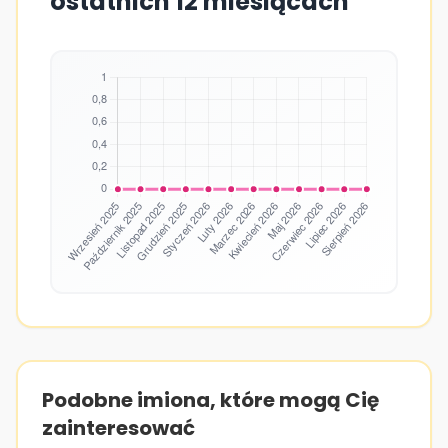
ostatnich 12 miesiącach
Podobne imiona, które mogą Cię
zainteresować