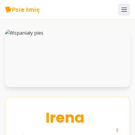
🐕
Psie Imię
Irena
♀