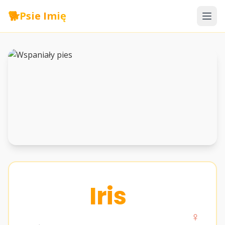
🐕
Psie Imię
Iris
♀