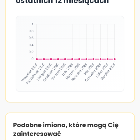
ostatnich 12 miesiącach
Podobne imiona, które mogą Cię
zainteresować