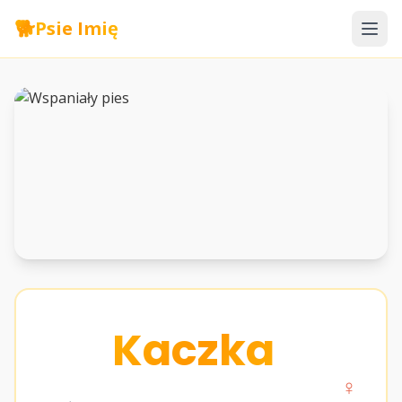
🐕
Psie Imię
Kaczka
♀