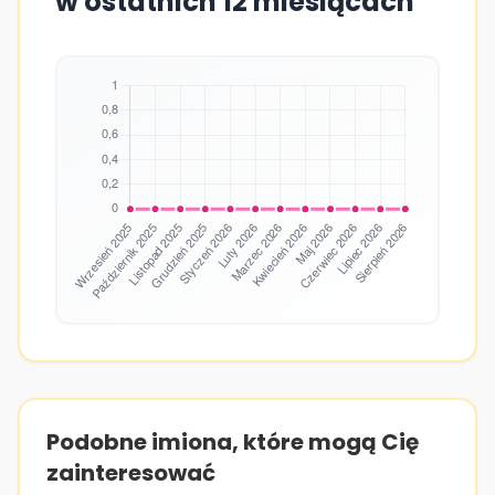
w ostatnich 12 miesiącach
Podobne imiona, które mogą Cię
zainteresować