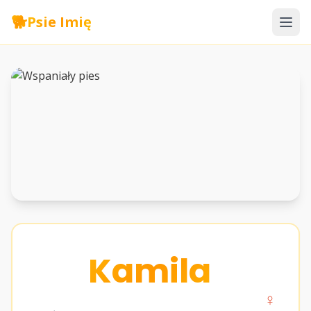
🐕
Psie Imię
Kamila
♀