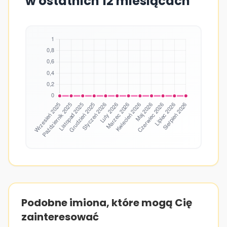
w ostatnich 12 miesiącach
Podobne imiona, które mogą Cię
zainteresować