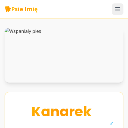
🐕
Psie Imię
Kanarek
♂