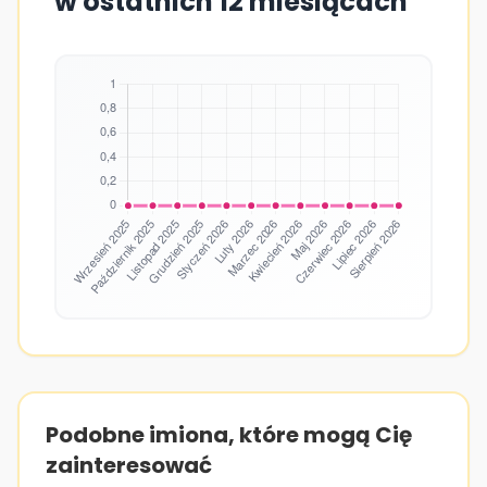
w ostatnich 12 miesiącach
Podobne imiona, które mogą Cię
zainteresować