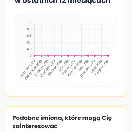
w ostatnich 12 miesiącach
Podobne imiona, które mogą Cię
zainteresować