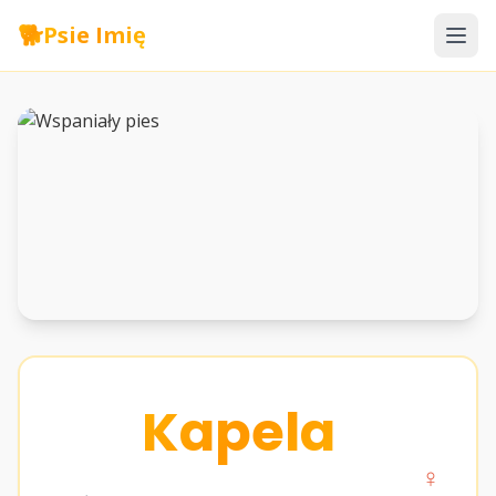
🐕
Psie Imię
Kapela
♀