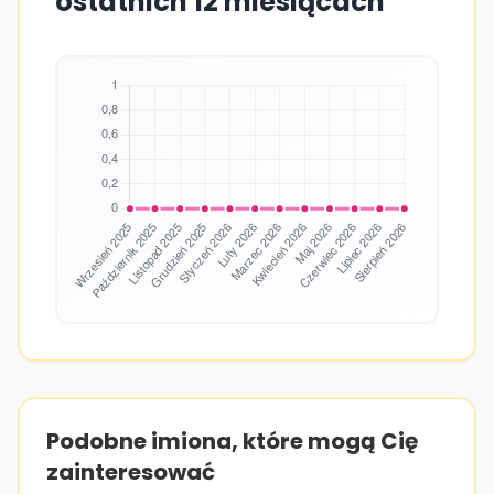
ostatnich 12 miesiącach
Podobne imiona, które mogą Cię
zainteresować