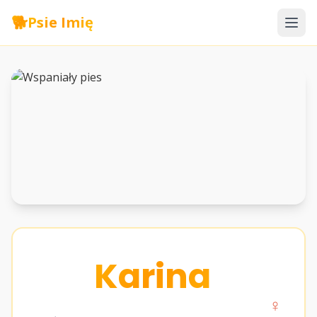
🐕
Psie Imię
Karina
♀