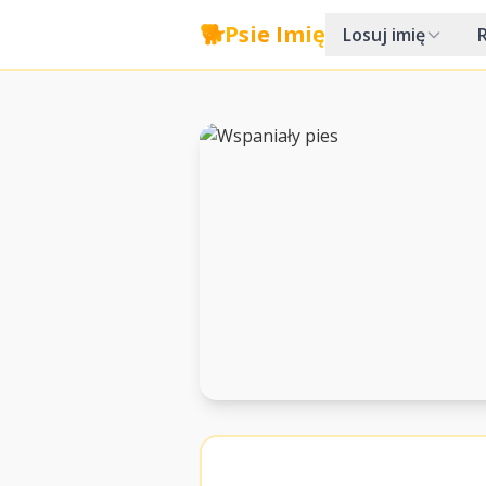
🐕
Psie Imię
Losuj imię