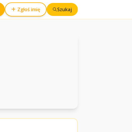
Zgłoś imię
Szukaj