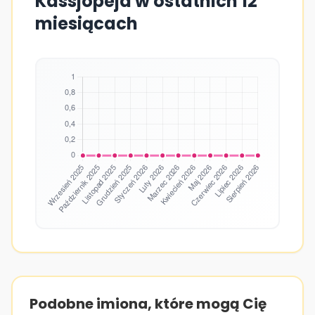
Kassjopeja w ostatnich 12
miesiącach
Podobne imiona, które mogą Cię