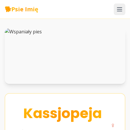
🐕
Psie Imię
Kassjopeja
♀