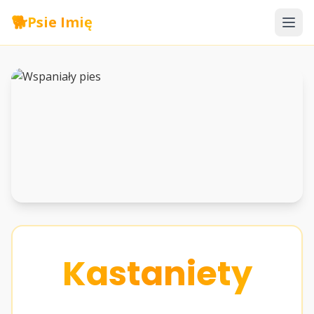
🐕
Psie Imię
Kastaniety