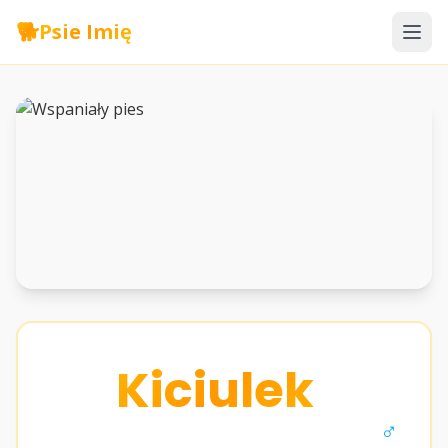
🐕
Psie Imię
Kiciulek
♂