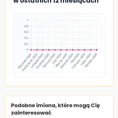
w ostatnich 12 miesiącach
Podobne imiona, które mogą Cię
zainteresować