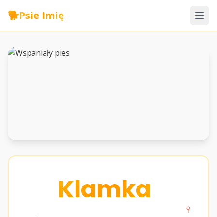
🐕
Psie Imię
Klamka
♀