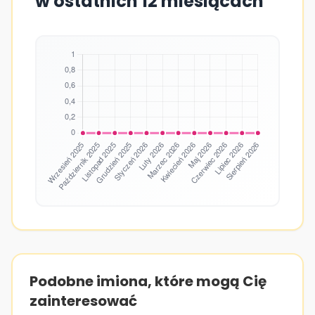
w ostatnich 12 miesiącach
Podobne imiona, które mogą Cię
zainteresować