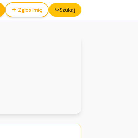
Zgłoś imię
Szukaj