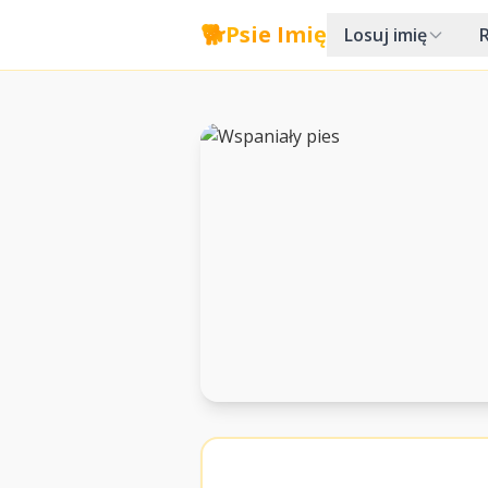
🐕
Psie Imię
Losuj imię