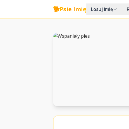
🐕
Psie Imię
Losuj imię