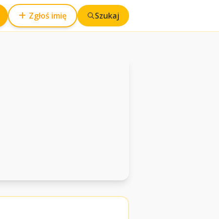
Zgłoś imię
Szukaj