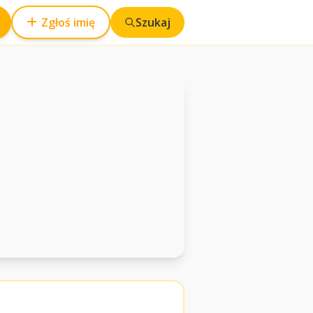
Zgłoś imię
Szukaj