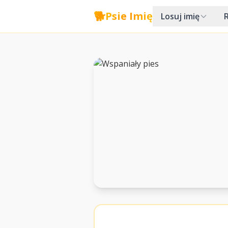
🐕
Psie Imię
Losuj imię