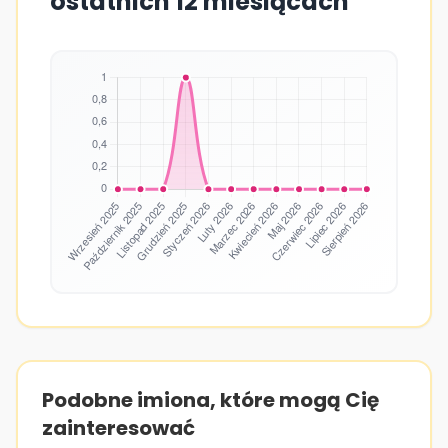
ostatnich 12 miesiącach
Podobne imiona, które mogą Cię
zainteresować