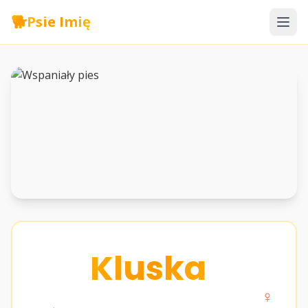
🐕
Psie Imię
Kluska
♀